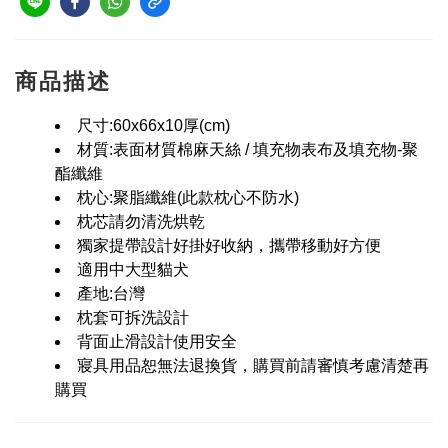
商品描述
尺寸:60x66x10厚(cm)
材質:表面材質棉麻天絲 / 填充物表布及填充物-聚
酯纖維
枕心:聚脂纖維(此款枕心不防水)
枕芯請勿清洗烘乾
獨家提帶設計好掛好收納，攜帶移動好方便
適用中大型貓犬
產地:台灣
枕套可拆洗設計
背面止滑設計使用安全
寢具用品恕無法退換貨，購買前請審慎考慮清楚再
購買